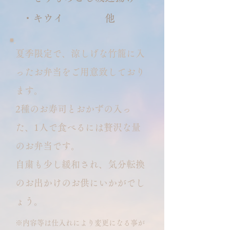
・キウイ 他
夏季限定で、涼しげな竹籠に入
ったお弁当をご用意致しており
ます。
2種のお寿司とおかずの入っ
た、1人で食べるには贅沢な量
のお弁当です。
自粛も少し緩和され、気分転換
のお出かけのお供にいかがでし
ょう。
※内容等は仕入れにより変更になる事が