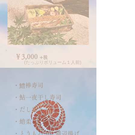
​￥3,000
+
税
(
たっぷりボリューム１人前)
​・鱧棒寿司
・鮎一夜干し寿司
・だし巻き玉子
・蛸柔らか煮
・とうもろこし磯辺揚げ