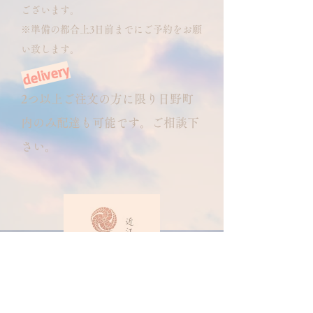
ございます。
​※準備の都合上3日前までにご予約をお願
い致します。
delivery
2つ以上ご注文の方に限り日野町
​
内のみ配達も可能です。ご相談下
さい。