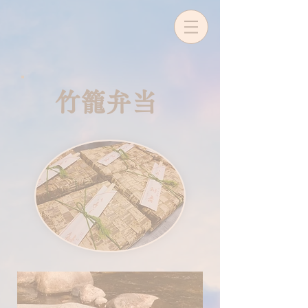
​竹籠弁当